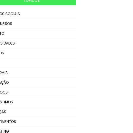
TÓPICOS
IOS SOCIAIS
URSOS
TO
SIDADES
OS
OMIA
AÇÃO
EGOS
STIMOS
ÇAS
TIMENTOS
ETING