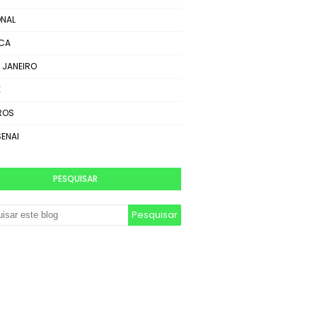
NAL
ICA
E JANEIRO
E
ROS
SENAI
PESQUISAR