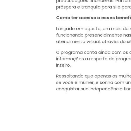
preocupações financeiras. Portant
próspera e tranquila para si e para
Como ter acesso a esses benefí
Lançado em agosto, em mais de mi
funcionando presencialmente nas
atendimento virtual, através do si
O programa conta ainda com os 
informações a respeito do program
inteiro.
Ressaltando que apenas as mulhere
se você é mulher, e sonha com um
conquistar sua independência fina