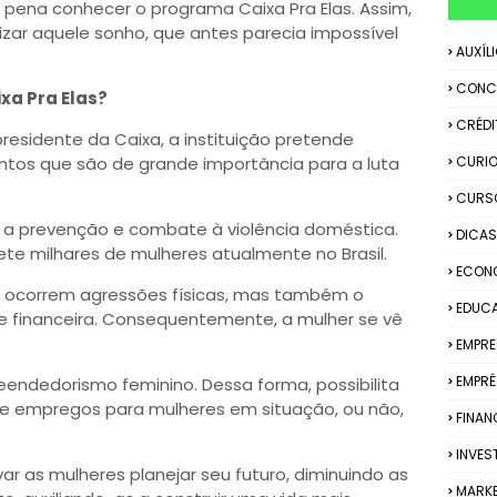
a pena conhecer o programa Caixa Pra Elas. Assim,
izar aquele sonho, que antes parecia impossível
AUXÍL
CONC
xa Pra Elas?
CRÉDI
residente da Caixa, a instituição pretende
ontos que são de grande importância para a luta
CURIO
CURS
 a prevenção e combate à violência doméstica.
DICAS
te milhares de mulheres atualmente no Brasil.
ECON
ó ocorrem agressões físicas, mas também o
EDUC
l e financeira. Consequentemente, a mulher se vê
EMPR
EMPRÉ
eendedorismo feminino. Dessa forma, possibilita
e empregos para mulheres em situação, ou não,
FINAN
INVES
ar as mulheres planejar seu futuro, diminuindo as
MARK