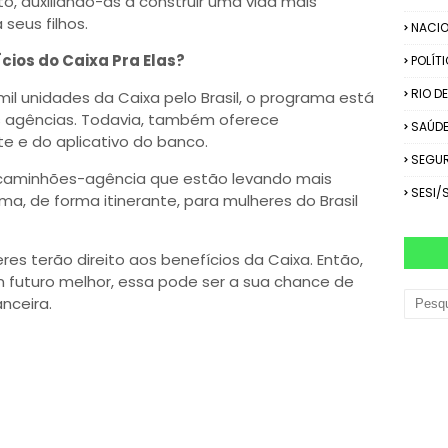
o, auxiliando-as a construir uma vida mais
 seus filhos.
NACIO
cios do Caixa Pra Elas?
POLÍT
RIO D
l unidades da Caixa pelo Brasil, o programa está
 agências. Todavia, também oferece
SAÚD
te e do aplicativo do banco.
SEGU
caminhões-agência que estão levando mais
SESI/
a, de forma itinerante, para mulheres do Brasil
s terão direito aos benefícios da Caixa. Então,
 futuro melhor, essa pode ser a sua chance de
nceira.