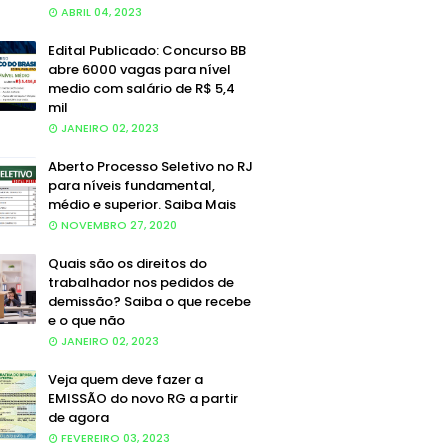
ABRIL 04, 2023
Edital Publicado: Concurso BB
abre 6000 vagas para nível
medio com salário de R$ 5,4
mil
JANEIRO 02, 2023
Aberto Processo Seletivo no RJ
para níveis fundamental,
médio e superior. Saiba Mais
NOVEMBRO 27, 2020
Quais são os direitos do
trabalhador nos pedidos de
demissão? Saiba o que recebe
e o que não
JANEIRO 02, 2023
Veja quem deve fazer a
EMISSÃO do novo RG a partir
de agora
FEVEREIRO 03, 2023