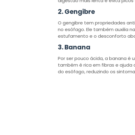
digestão mais lenta e evita picos
2.
Gengibre
O gengibre tem propriedades anti-
no esôfago. Ele também auxilia n
estufamento e o desconforto ab
3.
Banana
Por ser pouco ácida, a banana é 
também é rica em fibras e ajuda 
do esôfago, reduzindo os sintoma