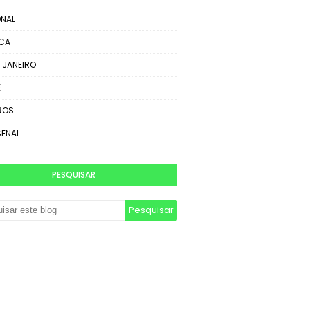
NAL
ICA
E JANEIRO
E
ROS
SENAI
PESQUISAR