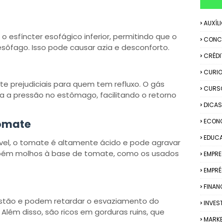
AUXÍL
o esfíncter esofágico inferior, permitindo que o
CONC
sôfago. Isso pode causar azia e desconforto.
CRÉDI
CURIO
e prejudiciais para quem tem refluxo. O gás
CURS
 a pressão no estômago, facilitando o retorno
DICAS
Tomate
ECON
EDUC
vel, o tomate é altamente ácido e pode agravar
ambém molhos à base de tomate, como os usados
EMPR
EMPRÉ
FINAN
igestão e podem retardar o esvaziamento do
INVES
Além disso, são ricos em gorduras ruins, que
MARK