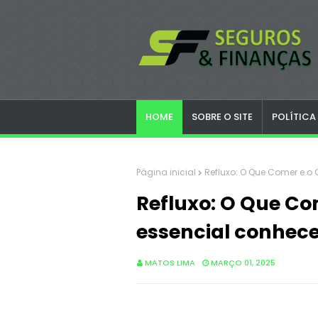
HOME
SOBRE O SITE
POLÍTICA
Página inicial
Refluxo: O Que Comer e o 
Refluxo: O Que Com
essencial conhece
MATOS LIMA
MARÇO 01, 2025