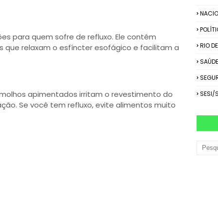
NACIO
POLÍT
ões para quem sofre de refluxo. Ele contém
RIO D
 que relaxam o esfíncter esofágico e facilitam a
SAÚD
SEGU
molhos apimentados irritam o revestimento do
SESI/
ão. Se você tem refluxo, evite alimentos muito