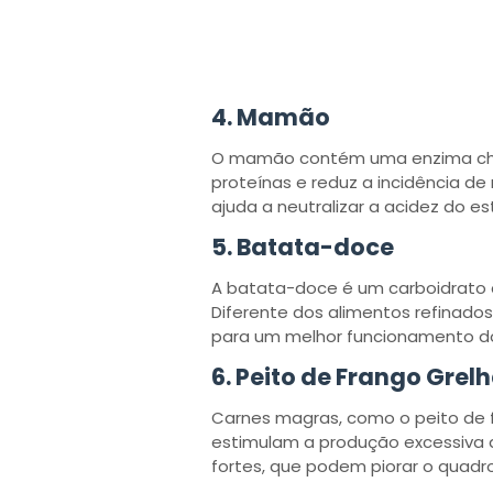
4.
Mamão
O mamão contém uma enzima cham
proteínas e reduz a incidência de
ajuda a neutralizar a acidez do e
5.
Batata-doce
A batata-doce é um carboidrato 
Diferente dos alimentos refinados,
para um melhor funcionamento do
6.
Peito de Frango Grel
Carnes magras, como o peito de fr
estimulam a produção excessiva d
fortes, que podem piorar o quadro