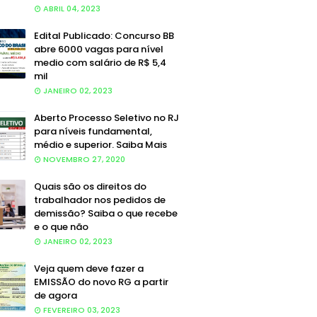
ABRIL 04, 2023
Edital Publicado: Concurso BB
abre 6000 vagas para nível
medio com salário de R$ 5,4
mil
JANEIRO 02, 2023
Aberto Processo Seletivo no RJ
para níveis fundamental,
médio e superior. Saiba Mais
NOVEMBRO 27, 2020
Quais são os direitos do
trabalhador nos pedidos de
demissão? Saiba o que recebe
e o que não
JANEIRO 02, 2023
Veja quem deve fazer a
EMISSÃO do novo RG a partir
de agora
FEVEREIRO 03, 2023