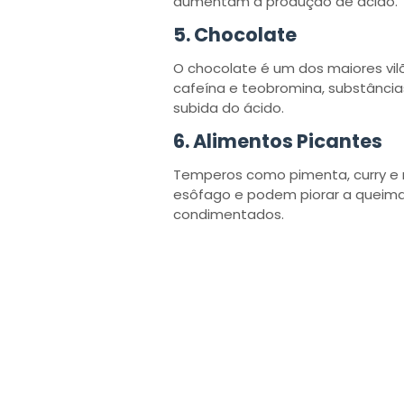
aumentam a produção de ácido.
5.
Chocolate
O chocolate é um dos maiores vil
cafeína e teobromina, substâncias
subida do ácido.
6.
Alimentos Picantes
Temperos como pimenta, curry e 
esôfago e podem piorar a queimaç
condimentados.