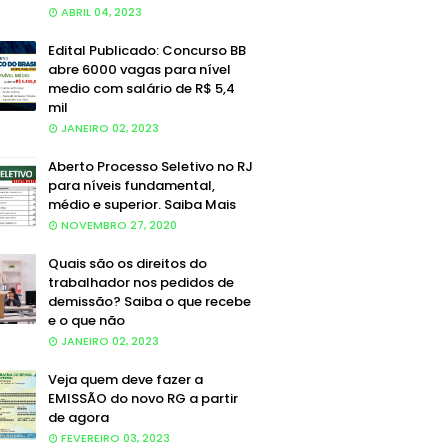
ABRIL 04, 2023
Edital Publicado: Concurso BB
abre 6000 vagas para nível
medio com salário de R$ 5,4
mil
JANEIRO 02, 2023
Aberto Processo Seletivo no RJ
para níveis fundamental,
médio e superior. Saiba Mais
NOVEMBRO 27, 2020
Quais são os direitos do
trabalhador nos pedidos de
demissão? Saiba o que recebe
e o que não
JANEIRO 02, 2023
Veja quem deve fazer a
EMISSÃO do novo RG a partir
de agora
FEVEREIRO 03, 2023