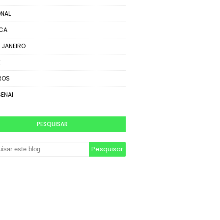
NAL
ICA
E JANEIRO
E
ROS
SENAI
PESQUISAR