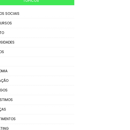
TÓPICOS
IOS SOCIAIS
URSOS
TO
SIDADES
OS
OMIA
AÇÃO
EGOS
STIMOS
ÇAS
TIMENTOS
ETING