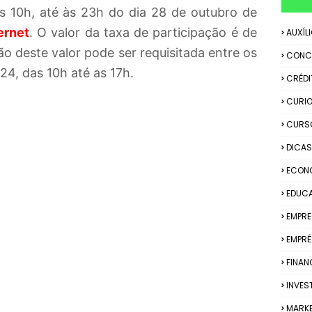
as 10h, até às 23h do dia 28 de outubro de
ernet
.
O valor da taxa de participação é de
AUXÍL
o deste valor pode ser requisitada entre os
CONC
24, das 10h até as 17h.
CRÉDI
CURIO
CURS
DICAS
ECON
EDUC
EMPR
EMPRÉ
FINAN
INVES
MARK