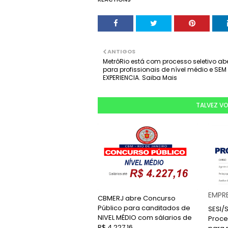
ANTIGOS
MetrôRio está com processo seletivo ab
para profissionais de nível médio e SEM
EXPERIENCIA. Saiba Mais
TALVEZ V
EMPR
CBMERJ abre Concurso
Público para canditados de
SESI/
NIVEL MÉDIO com sálarios de
Proce
R$ 4.227,16.