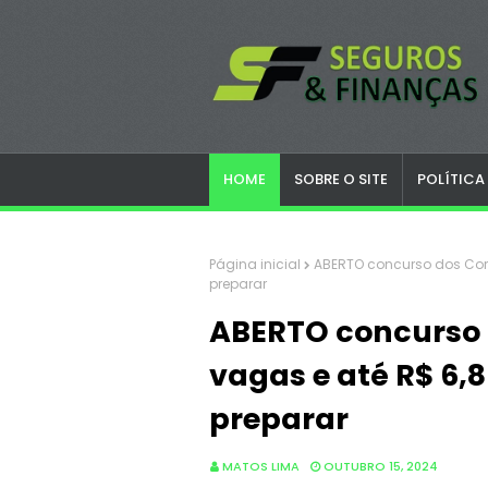
HOME
SOBRE O SITE
POLÍTICA
Página inicial
ABERTO concurso dos Corre
preparar
ABERTO concurso d
vagas e até R$ 6,8
preparar
MATOS LIMA
OUTUBRO 15, 2024