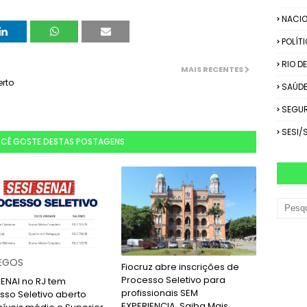
NACIO
POLÍT
RIO D
MAIS RECENTES
erto
SAÚD
SEGU
SESI/
OCÊ GOSTE DESTAS POSTAGENS
EGOS
Fiocruz abre inscrições de
Processo Seletivo para
SENAI no RJ tem
profissionais SEM
sso Seletivo aberto
EXPERIENCIA. Saiba Mais