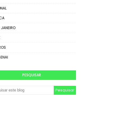
NAL
ICA
E JANEIRO
E
ROS
SENAI
PESQUISAR