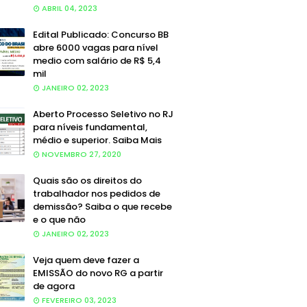
ABRIL 04, 2023
Edital Publicado: Concurso BB
abre 6000 vagas para nível
medio com salário de R$ 5,4
mil
JANEIRO 02, 2023
Aberto Processo Seletivo no RJ
para níveis fundamental,
médio e superior. Saiba Mais
NOVEMBRO 27, 2020
Quais são os direitos do
trabalhador nos pedidos de
demissão? Saiba o que recebe
e o que não
JANEIRO 02, 2023
Veja quem deve fazer a
EMISSÃO do novo RG a partir
de agora
FEVEREIRO 03, 2023