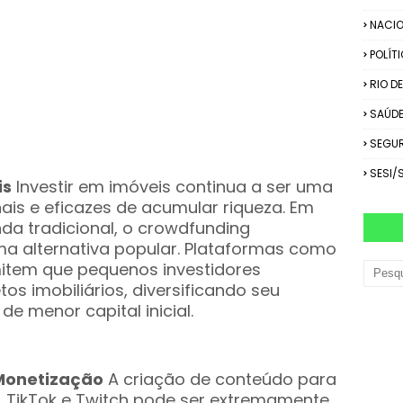
NACIO
POLÍT
RIO D
SAÚD
SEGU
SESI/
is
Investir em imóveis continua a ser uma
ais e eficazes de acumular riqueza. Em
da tradicional, o crowdfunding
ma alternativa popular. Plataformas como
mitem que pequenos investidores
os imobiliários, diversificando seu
de menor capital inicial.
 Monetização
A criação de conteúdo para
 TikTok e Twitch pode ser extremamente