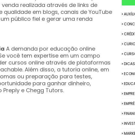
enda realizada através de links de
de qualidade em blogs, canais de YouTube
AUXÍL
 um público fiel e gerar uma renda
CONC
CRÉDI
CURIO
ia
A demanda por educação online
CURS
. Se você tem expertise em um campo
nder cursos online através de plataformas
DICAS
hable. Além disso, a tutoria online, em
ECON
iomas ou preparação para testes,
rtunidade para ganhar dinheiro,
EDUC
 Preply e Chegg Tutors.
EMPR
EMPRÉ
FINAN
INVES
MARK