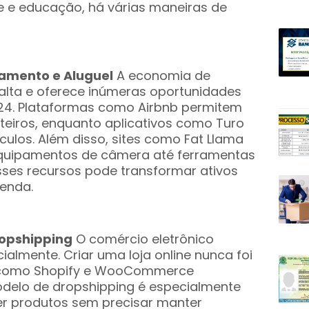
e e educação, há várias maneiras de
hamento e Aluguel
A economia de
lta e oferece inúmeras oportunidades
24. Plataformas como Airbnb permitem
nteiros, enquanto aplicativos como Turo
ículos. Além disso, sites como Fat Llama
equipamentos de câmera até ferramentas
sses recursos pode transformar ativos
renda.
ropshipping
O comércio eletrônico
ialmente. Criar uma loja online nunca foi
s como Shopify e WooCommerce
odelo de dropshipping é especialmente
er produtos sem precisar manter