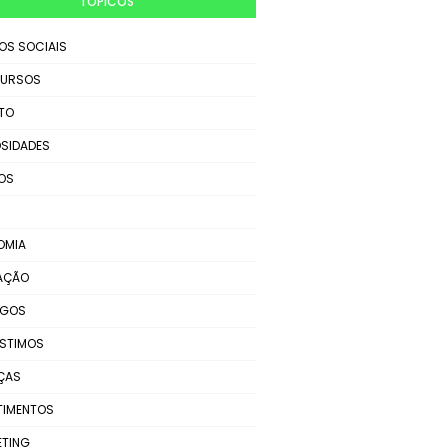
TÓPICOS
IOS SOCIAIS
URSOS
TO
SIDADES
OS
OMIA
AÇÃO
EGOS
STIMOS
ÇAS
TIMENTOS
ETING