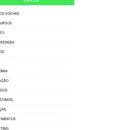
TÓPICOS
IOS SOCIAIS
URSOS
TO
SIDADES
OS
OMIA
AÇÃO
EGOS
STIMOS
ÇAS
TIMENTOS
ETING