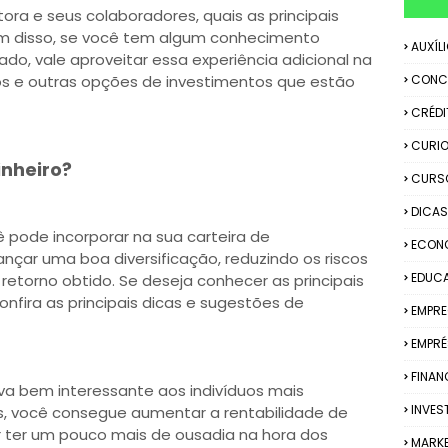
etora e seus colaboradores, quais as principais
ém disso, se você tem algum conhecimento
AUXÍL
o, vale aproveitar essa experiência adicional na
vos e outras opções de investimentos que estão
CONC
CRÉDI
CURIO
inheiro?
CURS
DICAS
pode incorporar na sua carteira de
ECON
nçar uma boa diversificação, reduzindo os riscos
EDUC
etorno obtido. Se deseja conhecer as principais
confira as principais dicas e sugestões de
EMPR
EMPRÉ
FINAN
iva bem interessante aos indivíduos mais
INVES
as, você consegue aumentar a rentabilidade de
ar ter um pouco mais de ousadia na hora dos
MARK