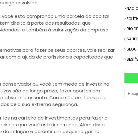
perigo envolvido.
NACIO
s, você está comprando uma parcela do capital
POLÍT
tem direito à parte dos resultados, que
RIO D
idendos, e também à valorização da empresa
SAÚD
SEGU
rnativas para fazer os seus aportes, vale realizar
r com a ajuda de profissionais capacitados que
SESI/
ais conservador ou você tem medo de investir na
jetivos são de longo prazo, fazer aportes em
ernativa interessante. Como são emitidos pelo
idos pela sua extrema segurança.
los na carteira de investimentos para fazer a
de riscos que você está incorrendo. Além disso,
ro da inflação e garantir um pequeno ganho.