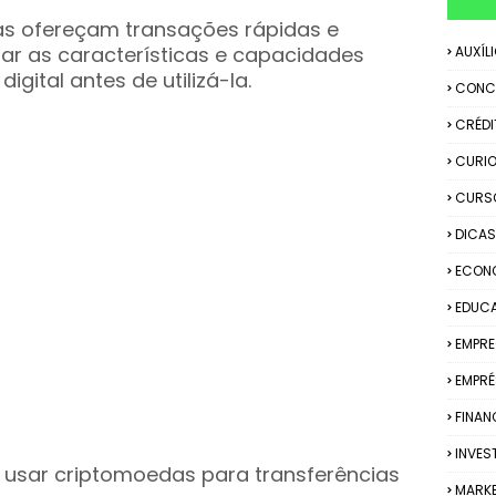
s ofereçam transações rápidas e
sar as características e capacidades
AUXÍL
gital antes de utilizá-la.
CONC
CRÉDI
CURIO
CURS
DICAS
ECON
EDUC
EMPR
EMPRÉ
FINAN
INVES
 usar criptomoedas para transferências
MARK