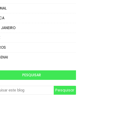
NAL
ICA
E JANEIRO
E
ROS
SENAI
PESQUISAR