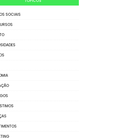
TÓPICOS
IOS SOCIAIS
URSOS
TO
SIDADES
OS
OMIA
AÇÃO
EGOS
STIMOS
ÇAS
TIMENTOS
ETING