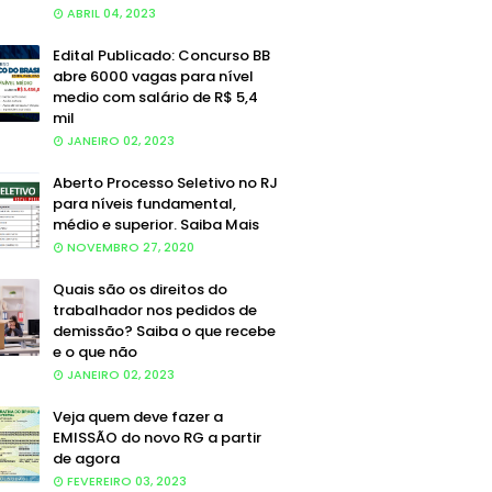
ABRIL 04, 2023
Edital Publicado: Concurso BB
abre 6000 vagas para nível
medio com salário de R$ 5,4
mil
JANEIRO 02, 2023
Aberto Processo Seletivo no RJ
para níveis fundamental,
médio e superior. Saiba Mais
NOVEMBRO 27, 2020
Quais são os direitos do
trabalhador nos pedidos de
demissão? Saiba o que recebe
e o que não
JANEIRO 02, 2023
Veja quem deve fazer a
EMISSÃO do novo RG a partir
de agora
FEVEREIRO 03, 2023