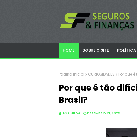
HOME
SOBRE O SITE
POLÍTICA
Página inicial
CURIOSIDADES
Por que é 
Por que é tão difí
Brasil?
ANA HILDA
DEZEMBRO 21, 2023