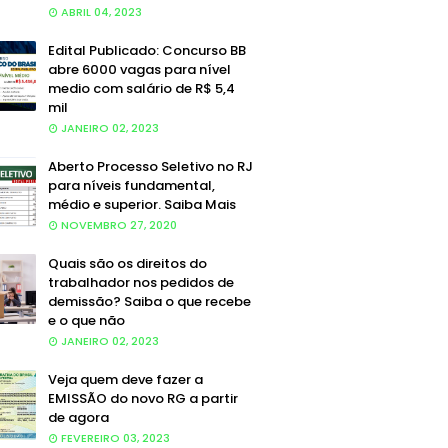
ABRIL 04, 2023
Edital Publicado: Concurso BB
abre 6000 vagas para nível
medio com salário de R$ 5,4
mil
JANEIRO 02, 2023
Aberto Processo Seletivo no RJ
para níveis fundamental,
médio e superior. Saiba Mais
NOVEMBRO 27, 2020
Quais são os direitos do
trabalhador nos pedidos de
demissão? Saiba o que recebe
e o que não
JANEIRO 02, 2023
Veja quem deve fazer a
EMISSÃO do novo RG a partir
de agora
FEVEREIRO 03, 2023