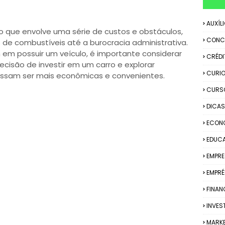
AUXÍL
io que envolve uma série de custos e obstáculos,
CONC
 de combustíveis até a burocracia administrativa.
 em possuir um veículo, é importante considerar
CRÉDI
cisão de investir em um carro e explorar
CURIO
ossam ser mais econômicas e convenientes.
CURS
DICAS
ECON
EDUC
EMPR
EMPRÉ
FINAN
INVES
MARK