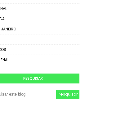
NAL
ICA
E JANEIRO
E
ROS
SENAI
PESQUISAR