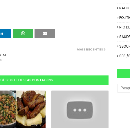
NACIO
POLÍT
RIO D
SAÚD
SEGU
MAIS RECENTES
s RJ
SESI/
de
OCÊ GOSTE DESTAS POSTAGENS