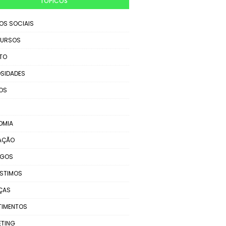
TÓPICOS
IOS SOCIAIS
URSOS
TO
SIDADES
OS
OMIA
AÇÃO
EGOS
STIMOS
ÇAS
TIMENTOS
ETING