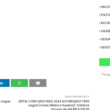
NACIO
POLÍT
RIO D
SAÚD
SEGU
SESI/
MAIS RECENTES
5 vagas
EDITAL CONCURSO INSS 2024 AUTORIZADO! 7655
vagas (níveis Médio e Superior). Salários
iniciais de até R$ 9.109,36