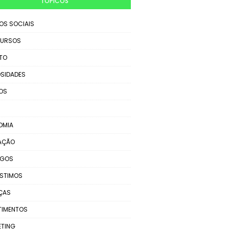
TÓPICOS
IOS SOCIAIS
URSOS
TO
SIDADES
OS
OMIA
AÇÃO
EGOS
STIMOS
ÇAS
TIMENTOS
ETING