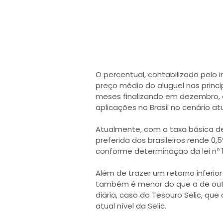
O percentual, contabilizado pel
preço médio do aluguel nas princip
meses finalizando em dezembro, é
aplicações no Brasil no cenário at
Atualmente, com a taxa básica de
preferida dos brasileiros rende 0,
conforme determinação da lei nº 12
Além de trazer um retorno inferio
também é menor do que a de outr
diária, caso do Tesouro Selic, qu
atual nível da Selic.