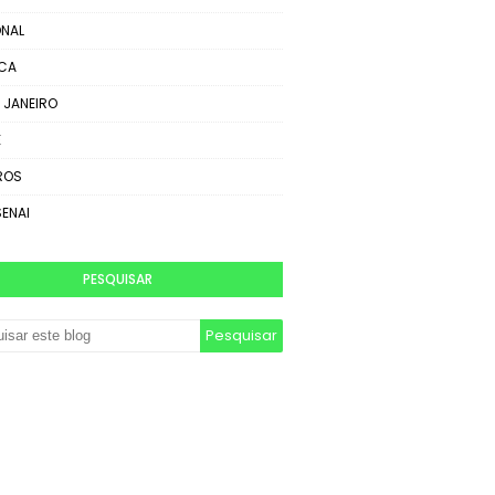
NAL
ICA
E JANEIRO
E
ROS
SENAI
PESQUISAR