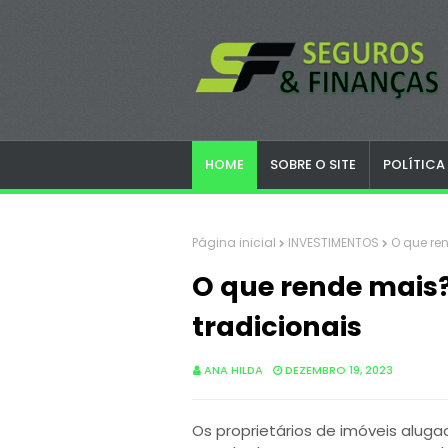
HOME
SOBRE O SITE
POLÍTICA
Página inicial
INVESTIMENTOS
O que re
O que rende mais?
tradicionais
ANA HILDA
DEZEMBRO 19, 2023
Os proprietários de imóveis alu