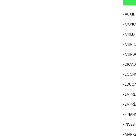
AUXÍL
CONC
CRÉDI
CURIO
CURS
DICAS
ECON
EDUC
EMPR
EMPRÉ
FINAN
INVES
MARK