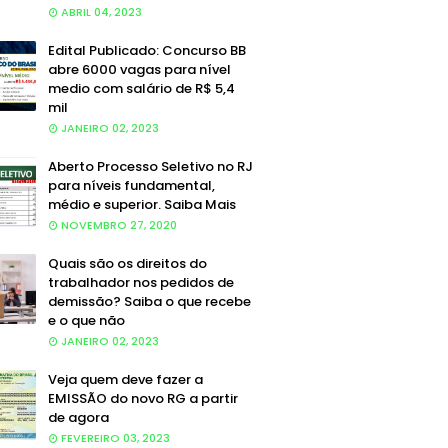
ABRIL 04, 2023
Edital Publicado: Concurso BB
abre 6000 vagas para nível
medio com salário de R$ 5,4
mil
JANEIRO 02, 2023
Aberto Processo Seletivo no RJ
para níveis fundamental,
médio e superior. Saiba Mais
NOVEMBRO 27, 2020
Quais são os direitos do
trabalhador nos pedidos de
demissão? Saiba o que recebe
e o que não
JANEIRO 02, 2023
Veja quem deve fazer a
EMISSÃO do novo RG a partir
de agora
FEVEREIRO 03, 2023