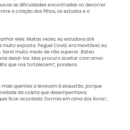
oucas as dificuldades encontradas no decorrer
entre a criação dos filhos, os estudos e o
panhar eles. Muitas vezes, eu estudava até
 muito exposta. Peguei Covid, era inevitável, eu
o. Senti muito medo de não superar. Bateu
eria deixá-los. Mas procuro aceitar com amor
ito que nos fortalecem”, pondera.
ias mais quentes a levavam à exaustão, porque
tividade da coleta que desempenhava.
a ficar acordada. Dormia em cima dos livros”,