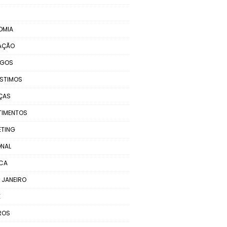
OMIA
AÇÃO
EGOS
STIMOS
ÇAS
TIMENTOS
ETING
NAL
ICA
E JANEIRO
E
ROS