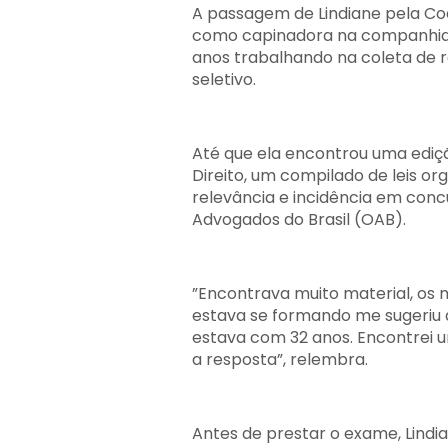
A passagem de Lindiane pela Cod
como capinadora na companhia at
anos trabalhando na coleta de re
seletivo.
Até que ela encontrou uma ediçã
Direito, um compilado de leis or
relevância e incidência em con
Advogados do Brasil (OAB).
”Encontrava muito material, os 
estava se formando me sugeriu q
estava com 32 anos. Encontrei um
a resposta”, relembra.
Antes de prestar o exame, Lindia