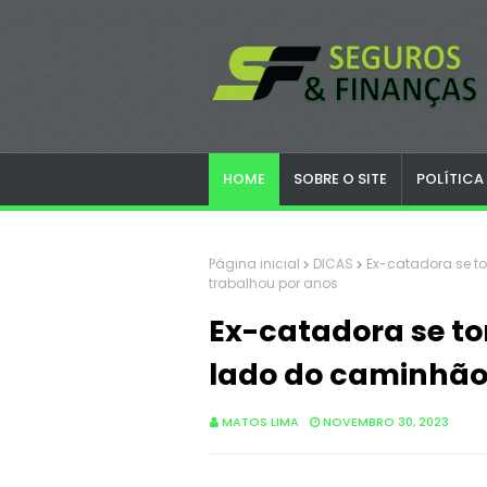
HOME
SOBRE O SITE
POLÍTICA
Página inicial
DICAS
Ex-catadora se 
trabalhou por anos
Ex-catadora se t
lado do caminhão
MATOS LIMA
NOVEMBRO 30, 2023