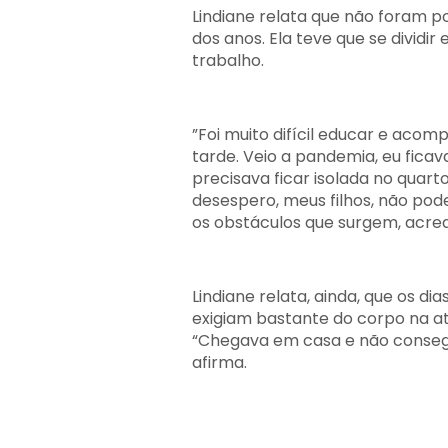
Lindiane relata que não foram p
dos anos. Ela teve que se dividir 
trabalho.
”Foi muito difícil educar e acom
tarde. Veio a pandemia, eu ficava
precisava ficar isolada no quart
desespero, meus filhos, não pod
os obstáculos que surgem, acred
Lindiane relata, ainda, que os d
exigiam bastante do corpo na a
“Chegava em casa e não consegui
afirma.