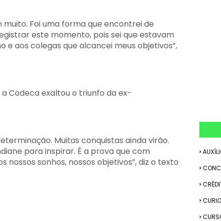
m muito. Foi uma forma que encontrei de
e registrar este momento, pois sei que estavam
ho e aos colegas que alcancei meus objetivos”,
 a Codeca exaltou o triunfo da ex-
 determinação. Muitas conquistas ainda virão.
diane para inspirar. É a prova que com
AUXÍL
 nossos sonhos, nossos objetivos”, diz o texto
CONC
CRÉDI
CURIO
CURS