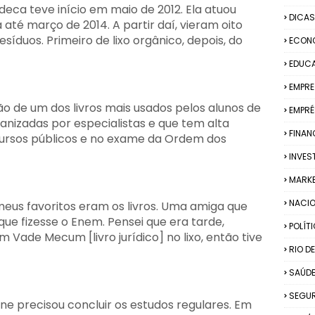
eca teve início em maio de 2012. Ela atuou
DICAS
é março de 2014. A partir daí, vieram oito
síduos. Primeiro de lixo orgânico, depois, do
ECON
EDUC
EMPR
o de um dos livros mais usados pelos alunos de
EMPRÉ
ganizadas por especialistas e que tem alta
FINAN
cursos públicos e no exame da Ordem dos
INVES
MARK
NACIO
meus favoritos eram os livros. Uma amiga que
ue fizesse o Enem. Pensei que era tarde,
POLÍT
 Vade Mecum [livro jurídico] no lixo, então tive
RIO D
SAÚD
SEGU
ne precisou concluir os estudos regulares. Em