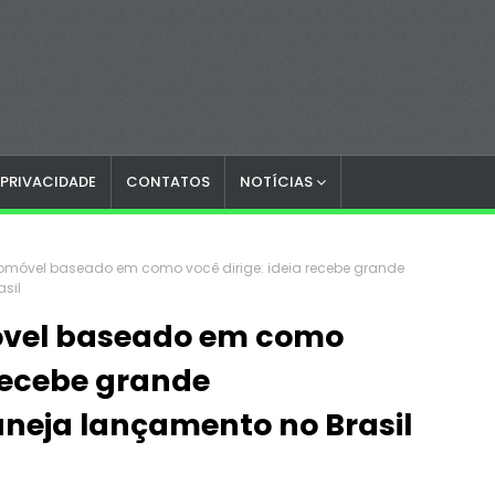
 PRIVACIDADE
CONTATOS
NOTÍCIAS
omóvel baseado em como você dirige: ideia recebe grande
sil
óvel baseado em como
 recebe grande
aneja lançamento no Brasil