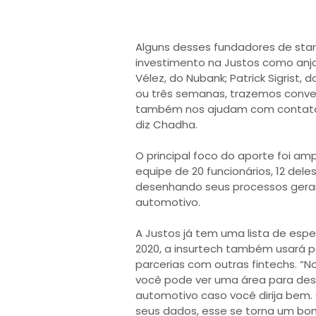
Alguns desses fundadores de star
investimento na Justos como anjos
Vélez, do Nubank; Patrick Sigrist, 
ou três semanas, trazemos conve
também nos ajudam com contatos
diz Chadha.
O principal foco do aporte foi am
equipe de 20 funcionários, 12 dele
desenhando seus processos gerai
automotivo.
A Justos já tem uma lista de es
2020, a insurtech também usará p
parcerias com outras fintechs. “No
você pode ver uma área para desc
automotivo caso você dirija bem
seus dados, esse se torna um bom