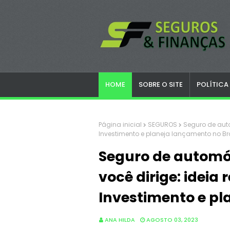
HOME
SOBRE O SITE
POLÍTICA
Página inicial
SEGUROS
Seguro de aut
Investimento e planeja lançamento no Bra
Seguro de autom
você dirige: ideia
Investimento e pl
ANA HILDA
AGOSTO 03, 2023