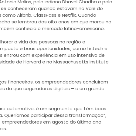
 Antonio Molins, pelo indiano Dhaval Chadha e pelo
es se conheceram quando estavam no Vale do
s como Airbnb, ClassPass e Netflix. Quando
adha se lembrou dos oito anos em que morou no
ambém conhecia o mercado latino-americano.
orar a vida das pessoas na região e
mpacto e boas oportunidades, como fintech e
ns entrou com experiência em uso intensivo de
idade de Harvard e no Massachusetts Institute
ços financeiros, os empreendedores concluíram
ais do que seguradoras digitais – e um grande
guro automotivo, é um segmento que têm boas
. Queríamos participar dessa transformação”,
os empreendedores em agosto do último ano
is.