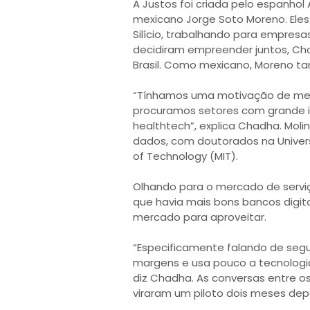
A Justos foi criada pelo espanhol
mexicano Jorge Soto Moreno. El
Silício, trabalhando para empresa
decidiram empreender juntos, Ch
Brasil. Como mexicano, Moreno t
“Tínhamos uma motivação de melh
procuramos setores com grande i
healthtech”, explica Chadha. Moli
dados, com doutorados na Univers
of Technology (MIT).
Olhando para o mercado de servi
que havia mais bons bancos digit
mercado para aproveitar.
“Especificamente falando de se
margens e usa pouco a tecnologia
diz Chadha. As conversas entre 
viraram um piloto dois meses depo