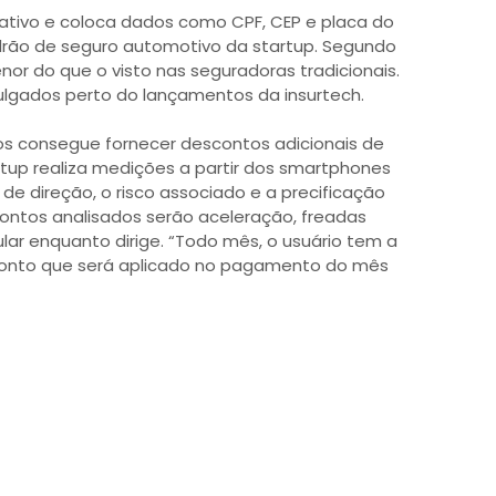
icativo e coloca dados como CPF, CEP e placa do
drão de seguro automotivo da startup. Segundo
nor do que o visto nas seguradoras tradicionais.
vulgados perto do lançamentos da insurtech.
stos consegue fornecer descontos adicionais de
rtup realiza medições a partir dos smartphones
l de direção, o risco associado e a precificação
ontos analisados serão aceleração, freadas
ular enquanto dirige. “Todo mês, o usuário tem a
onto que será aplicado no pagamento do mês