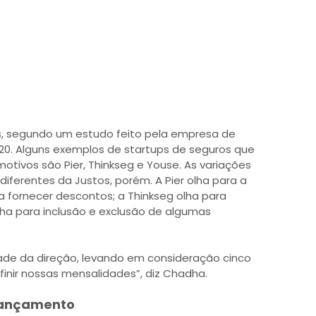
chs, segundo um estudo feito pela empresa de
020. Alguns exemplos de startups de seguros que
ivos são Pier, Thinkseg e Youse. As variações
iferentes da Justos, porém. A Pier olha para a
 fornecer descontos; a Thinkseg olha para
lha para inclusão e exclusão de algumas
ade da direção, levando em consideração cinco
nir nossas mensalidades”, diz Chadha.
 lançamento