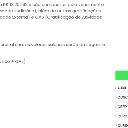
 a R$ 13.202,62 e são compostos pelo vencimento
idade Judiciária), além de outras gratificações,
idade Externa) e GAS (Gratificação de Atividade
eratória, os valores salariais serão da seguinte
ásico + GAJ)
AUXÍL
CONC
CRÉDI
CURIO
CURS