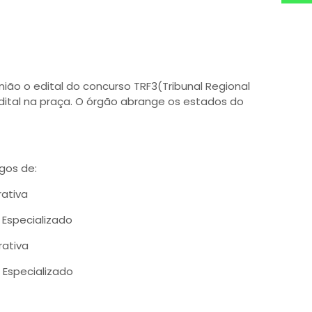
 União o edital do concurso TRF3(Tribunal Regional
dital na praça. O órgão abrange os estados do
gos de:
rativa
 Especializado
rativa
o Especializado