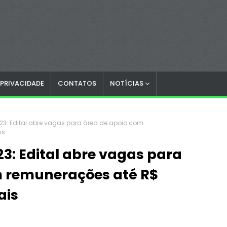
 PRIVACIDADE
CONTATOS
NOTÍCIAS
23: Edital abre vagas para área de apoio com
is
3: Edital abre vagas para
m remunerações até R$
ais