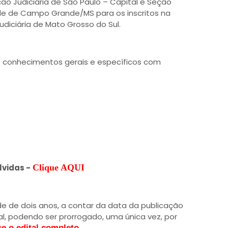
ção Judiciária de São Paulo – Capital e Seção
dade de Campo Grande/MS para os inscritos na
diciária de Mato Grosso do Sul.
e conhecimentos gerais e específicos com
lvidas -
Clique AQUI
de de dois anos, a contar da data da publicação
l, podendo ser prorrogado, uma única vez, por
se o edital completo