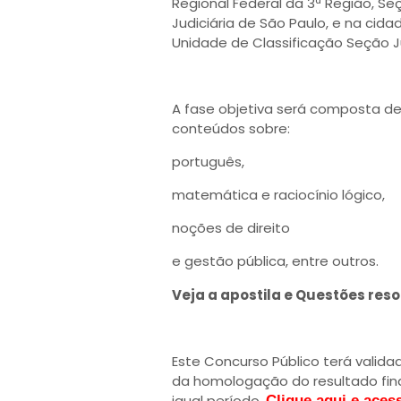
Regional Federal da 3ª Região, Se
Judiciária de São Paulo, e na ci
Unidade de Classificação Seção Ju
A fase objetiva será composta d
conteúdos sobre:
português,
matemática e raciocínio lógico,
noções de direito
e gestão pública, entre outros.
Veja a apostila e Questões reso
Este Concurso Público terá valida
da homologação do resultado fina
igual período.
Clique aqui e aces