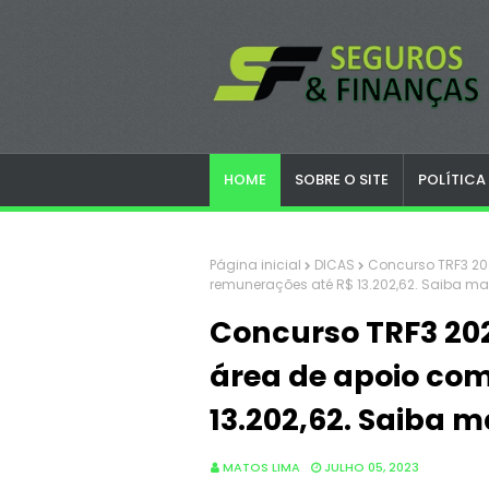
HOME
SOBRE O SITE
POLÍTICA
Página inicial
DICAS
Concurso TRF3 20
remunerações até R$ 13.202,62. Saiba ma
Concurso TRF3 202
área de apoio co
13.202,62. Saiba m
MATOS LIMA
JULHO 05, 2023