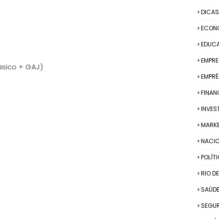
DICAS
ECON
EDUC
EMPR
ásico + GAJ)
EMPRÉ
FINAN
INVES
MARK
NACIO
POLÍT
RIO D
SAÚD
SEGU