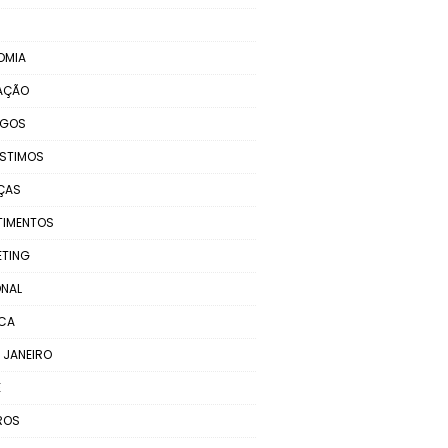
OMIA
AÇÃO
EGOS
STIMOS
ÇAS
TIMENTOS
ETING
NAL
ICA
E JANEIRO
E
ROS