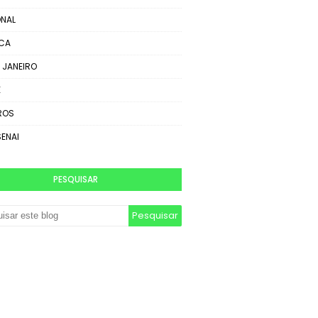
NAL
ICA
E JANEIRO
E
ROS
SENAI
PESQUISAR