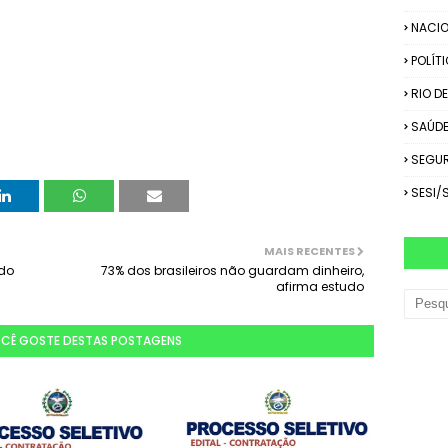
NACIO
POLÍT
RIO D
SAÚD
SEGU
SESI/
MAIS RECENTES
 do
73% dos brasileiros não guardam dinheiro,
afirma estudo
OCÊ GOSTE DESTAS POSTAGENS