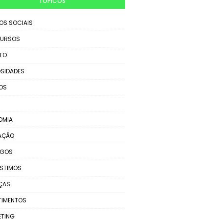
TÓPICOS
IOS SOCIAIS
URSOS
TO
SIDADES
OS
OMIA
AÇÃO
EGOS
STIMOS
ÇAS
TIMENTOS
ETING