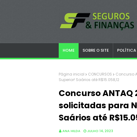
HOME
SOBRE O SITE
POLÍTICA
Página inicial
CONCURSOS
Concurso A
Superior! Saários até R$15.058,12
Concurso ANTAQ 2
solicitadas para N
Saários até R$15.0
ANA HILDA
JULHO 14, 2023