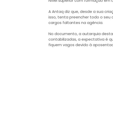
Nível superior com formação em á
A Antaq diz que, desde a sua cri
isso, tenta preencher todo o seu
cargos faltantes na agência.
No documento, a autarquia destac
contabilizadas, a expectativa é q
fiquem vagos devido à aposentado