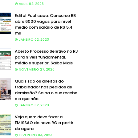
ABRIL 04, 2023
Edital Publicado: Concurso BB
abre 6000 vagas para nível
medio com salário de R$ 5,4
mil
JANEIRO 02, 2023
Aberto Processo Seletivo no RJ
para níveis fundamental,
médio e superior. Saiba Mais
NOVEMBRO 27, 2020
Quais são os direitos do
trabalhador nos pedidos de
demissão? Saiba o que recebe
e o que não
JANEIRO 02, 2023
Veja quem deve fazer a
EMISSÃO do novo RG a partir
de agora
FEVEREIRO 03, 2023