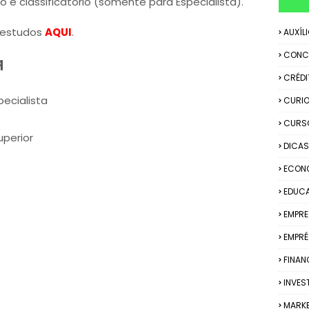
o e classificatório (somente para Especialista).
 estudos
AQUI
.
AUXÍL
CONC
q
CRÉDI
pecialista
CURIO
CURS
uperior
DICAS
ECON
EDUC
EMPR
EMPRÉ
FINAN
INVES
MARK