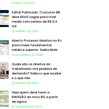
ABRIL 04, 2023
Edital Publicado: Concurso BB
abre 6000 vagas para nível
medio com salário de R$ 5,4
mil
JANEIRO 02, 2023
Aberto Processo Seletivo no RJ
para níveis fundamental,
médio e superior. Saiba Mais
NOVEMBRO 27, 2020
Quais são os direitos do
trabalhador nos pedidos de
demissão? Saiba o que recebe
e o que não
JANEIRO 02, 2023
Veja quem deve fazer a
EMISSÃO do novo RG a partir
de agora
FEVEREIRO 03, 2023