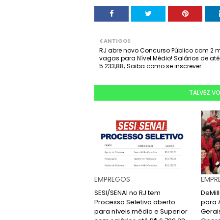
ANTIGOS
RJ abre novo Concurso Público com 2 m
vagas para Nível Médio! Salários de até
5.233,88; Saiba como se inscrever
TALVEZ V
EMPREGOS
EMPR
SESI/SENAI no RJ tem
DeMil
Processo Seletivo aberto
para 
para níveis médio e Superior
Gerais