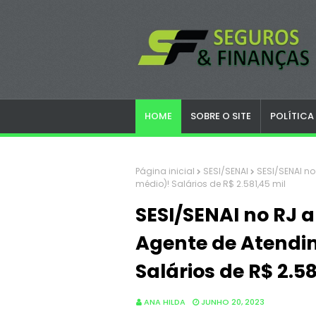
HOME
SOBRE O SITE
POLÍTICA
Página inicial
SESI/SENAI
SESI/SENAI no
médio)! Salários de R$ 2.581,45 mil
SESI/SENAI no RJ a
Agente de Atendi
Salários de R$ 2.58
ANA HILDA
JUNHO 20, 2023