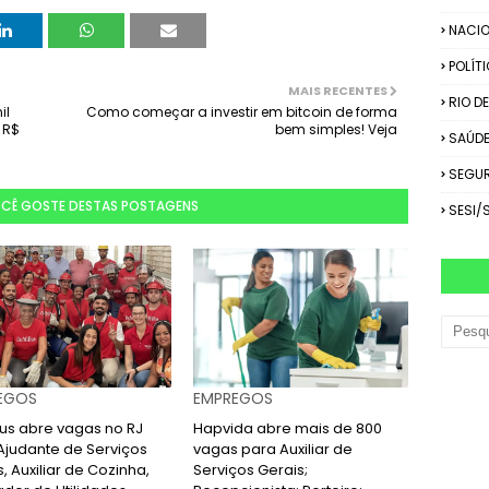
NACIO
POLÍT
MAIS RECENTES
RIO D
il
Como começar a investir em bitcoin de forma
 R$
bem simples! Veja
SAÚD
SEGU
OCÊ GOSTE DESTAS POSTAGENS
SESI/
EGOS
EMPREGOS
lus abre vagas no RJ
Hapvida abre mais de 800
Ajudante de Serviços
vagas para Auxiliar de
, Auxiliar de Cozinha,
Serviços Gerais;