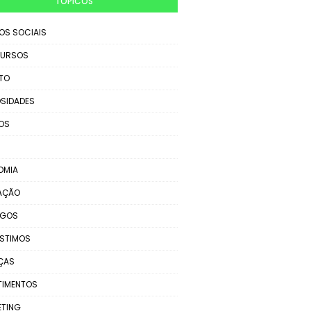
TÓPICOS
IOS SOCIAIS
URSOS
TO
SIDADES
OS
OMIA
AÇÃO
EGOS
STIMOS
ÇAS
TIMENTOS
ETING