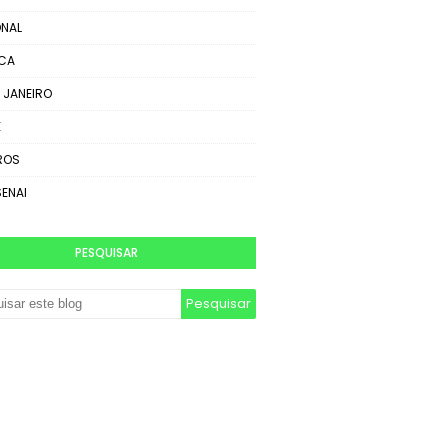
NAL
ICA
E JANEIRO
E
ROS
SENAI
PESQUISAR