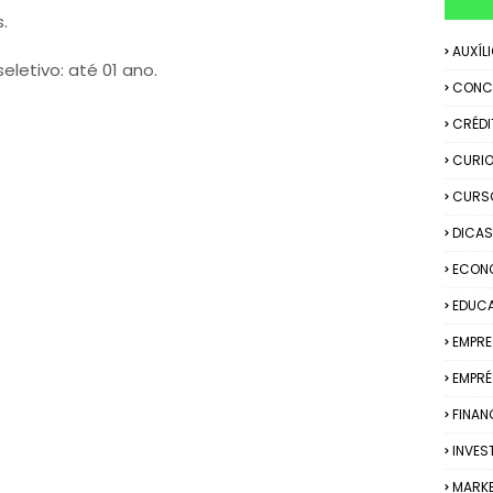
s.
AUXÍL
letivo: até 01 ano.
CONC
CRÉDI
CURIO
CURS
DICAS
ECON
EDUC
EMPR
EMPRÉ
FINAN
INVES
MARK