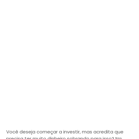
Você deseja começar a investir, mas acredita que
precisa ter muito dinheiro sobrando para isso? Na