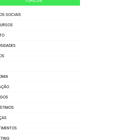
TÓPICOS
IOS SOCIAIS
URSOS
TO
SIDADES
OS
OMIA
AÇÃO
EGOS
STIMOS
ÇAS
TIMENTOS
ETING