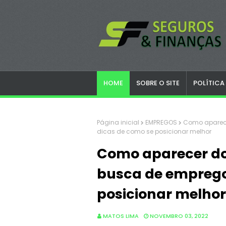
HOME
SOBRE O SITE
POLÍTICA
Página inicial
EMPREGOS
Como aparecer
dicas de como se posicionar melhor
Como aparecer do 
busca de emprego.
posicionar melhor
MATOS LIMA
NOVEMBRO 03, 2022