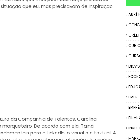
ituação que eu, mas precisavam de inspiração
AUXÍL
CONC
CRÉDI
CURIO
CURS
DICAS
ECON
EDUC
EMPR
EMPRÉ
FINAN
tura da Companhia de Talentos, Carolina
o marqueteiro. De acordo com ela, Tainá
INVES
mentais para o LinkedIn, o visual e o textual. A
MARK
do azul, cores que chamam atenção do usuário,