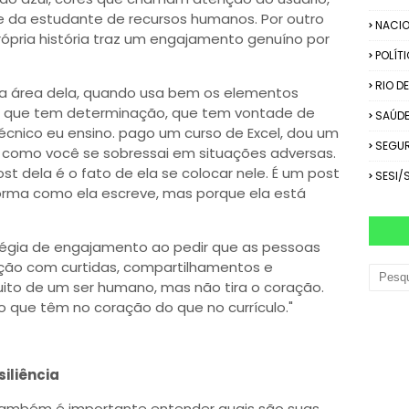
e da estudante de recursos humanos. Por outro
NACIO
rópria história traz um engajamento genuíno por
POLÍT
RIO D
 da área dela, quando usa bem os elementos
do que tem determinação, que tem vontade de
SAÚD
cnico eu ensino. pago um curso de Excel, dou um
SEGU
s como você se sobressai em situações adversas.
st dela é o fato de ela se colocar nele. É um post
SESI/
orma como ela escreve, mas porque ela está
égia de engajamento ao pedir que as pessoas
ção com curtidas, compartilhamentos e
uito de um ser humano, mas não tira o coração.
 que têm no coração do que no currículo."
iliência
 também é importante entender quais são suas