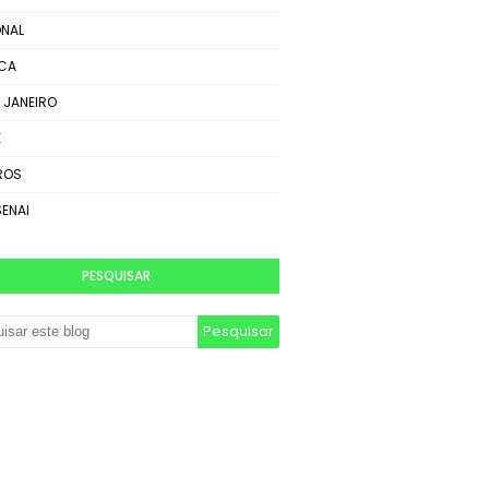
NAL
ICA
E JANEIRO
E
ROS
SENAI
PESQUISAR