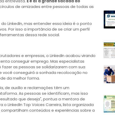
a entrevista.
E é aí a grande sacada do
de círculos de amizades entre pessoas de todas as
o do LinkedIn, mas entender essa ideia é o ponto
vos. Por isso a importância de se criar um perfil
ferramentas dessa rede social.
rutadores e empresas, o LinkedIn acabou virando
tenta conseguir emprego. Mas especialistas
 fazer as pessoas se solidarizarem com sua
ue você conseguirá a sonhada recolocação no
ede da melhor forma.
a, de auxílio e reclamações têm um
aforma. As pessoas se identificam, mas isso
 resultado que deseja", pontua a mentora de
gra o LinkedIn Top Voices Carreira, lista organizada
 compartilham conteúdos e experiências sobre a