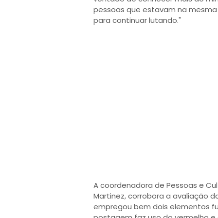
pessoas que estavam na mesma s
para continuar lutando."
A coordenadora de Pessoas e Cul
Martinez, corrobora a avaliação d
empregou bem dois elementos funda
postagem faz uso do vermelho e 