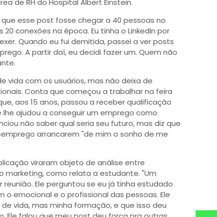
ea de RH do Hospital Albert Einstein.
ei que esse post fosse chegar a 40 pessoas no
 20 conexões na época. Eu tinha o LinkedIn por
exer. Quando eu fui demitida, passei a ver posts
prego. A partir daí, eu decidi fazer um. Quem não
nte.
 de vida com os usuários, mas não deixa de
sionais. Conta que começou a trabalhar na feira
 que, aos 15 anos, passou a receber qualificação
que lhe ajudou a conseguir um emprego como
nciou não saber qual seria seu futuro, mas diz que
desemprego arrancarem "de mim o sonho de me
licação viraram objeto de análise entre
do marketing, como relata a estudante. "Um
reunião. Ele perguntou se eu já tinha estudado
 o emocional e o profissional das pessoas. Ele
a de vida, mas minha formação, e que isso deu
 Ele falou que meu post deu força pra outras