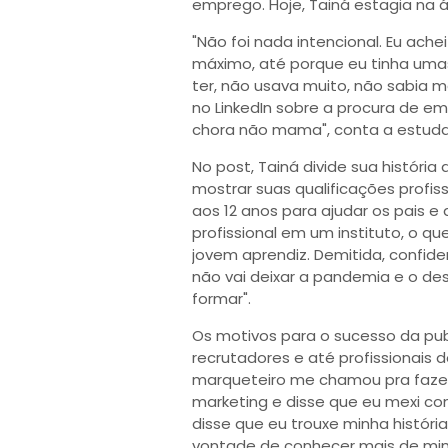
emprego. Hoje, Tainá estagia na ár
"Não foi nada intencional. Eu ach
máximo, até porque eu tinha umas
ter, não usava muito, não sabia m
no LinkedIn sobre a procura de em
chora não mama", conta a estuda
No post, Tainá divide sua história
mostrar suas qualificações profis
aos 12 anos para ajudar os pais e
profissional em um instituto, o 
jovem aprendiz. Demitida, confide
não vai deixar a pandemia e o 
formar".
Os motivos para o sucesso da pub
recrutadores e até profissionais 
marqueteiro me chamou pra fazer 
marketing e disse que eu mexi com
disse que eu trouxe minha históri
vontade de conhecer mais de mim.