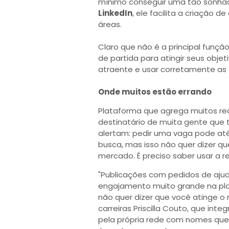
mínimo conseguir uma tão sonhad
LinkedIn
, ele facilita a criação 
áreas.
Claro que não é a principal funçã
de partida para atingir seus objeti
atraente e usar corretamente as 
Onde muitos estão errando
Plataforma que agrega muitos rec
destinatário de muita gente que 
alertam: pedir uma vaga pode até
busca, mas isso não quer dizer q
mercado. É preciso saber usar a r
"Publicações com pedidos de ajud
engajamento muito grande na plat
não quer dizer que você atinge o
carreiras Priscilla Couto, que inte
pela própria rede com nomes que