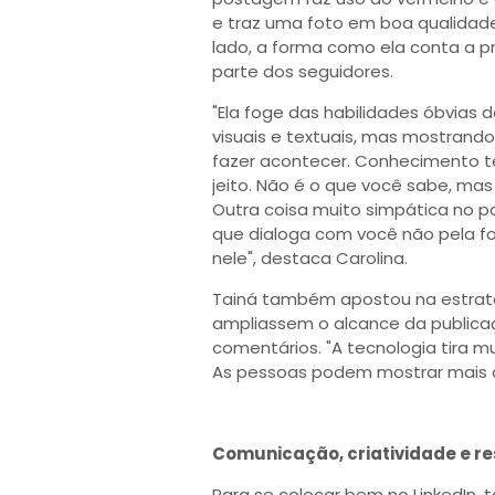
e traz uma foto em boa qualidad
lado, a forma como ela conta a p
parte dos seguidores.
"Ela foge das habilidades óbvias
visuais e textuais, mas mostran
fazer acontecer. Conhecimento té
jeito. Não é o que você sabe, ma
Outra coisa muito simpática no po
que dialoga com você não pela f
nele", destaca Carolina.
Tainá também apostou na estrat
ampliassem o alcance da publica
comentários. "A tecnologia tira m
As pessoas podem mostrar mais o
Comunicação, criatividade e res
Para se colocar bem no LinkedIn,