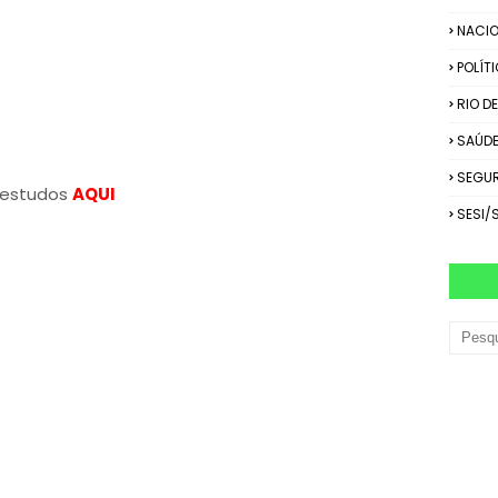
NACIO
POLÍT
RIO D
SAÚD
SEGU
 estudos
AQUI
SESI/