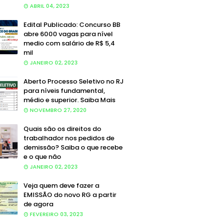
ABRIL 04, 2023
Edital Publicado: Concurso BB
abre 6000 vagas para nível
medio com salário de R$ 5,4
mil
JANEIRO 02, 2023
Aberto Processo Seletivo no RJ
para níveis fundamental,
médio e superior. Saiba Mais
NOVEMBRO 27, 2020
Quais são os direitos do
trabalhador nos pedidos de
demissão? Saiba o que recebe
e o que não
JANEIRO 02, 2023
Veja quem deve fazer a
EMISSÃO do novo RG a partir
de agora
FEVEREIRO 03, 2023