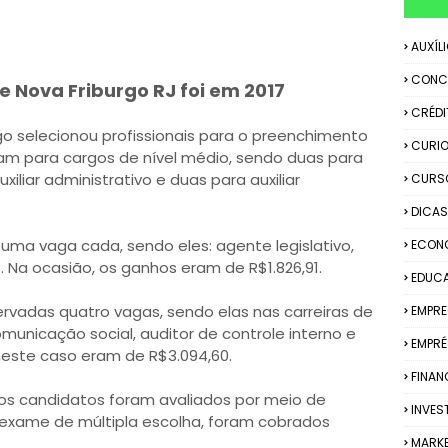
AUXÍL
CONC
 Nova Friburgo RJ foi em 2017
CRÉDI
go selecionou profissionais para o preenchimento
CURIO
ram para cargos de nível médio, sendo duas para
uxiliar administrativo e duas para auxiliar
CURS
DICAS
ma vaga cada, sendo eles: agente legislativo,
ECON
o. Na ocasião, os ganhos eram de R$1.826,91.
EDUC
servadas quatro vagas, sendo elas nas carreiras de
EMPR
omunicação social, auditor de controle interno e
EMPRÉ
s neste caso eram de R$3.094,60.
FINAN
os candidatos foram avaliados por meio de
INVES
o exame de múltipla escolha, foram cobrados
MARK