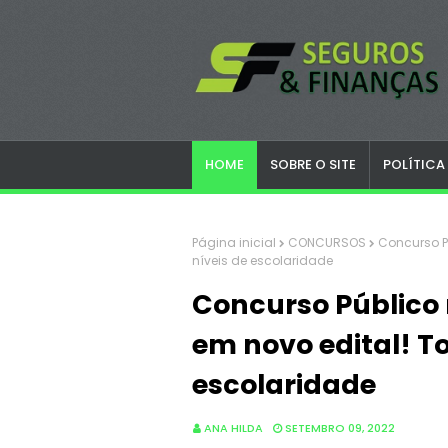
HOME
SOBRE O SITE
POLÍTICA
Página inicial
CONCURSOS
Concurso P
níveis de escolaridade
Concurso Público 
em novo edital! To
escolaridade
ANA HILDA
SETEMBRO 09, 2022