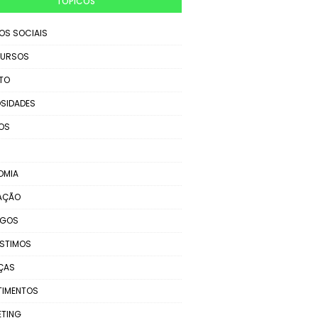
TÓPICOS
IOS SOCIAIS
URSOS
TO
SIDADES
OS
OMIA
AÇÃO
EGOS
STIMOS
ÇAS
TIMENTOS
ETING