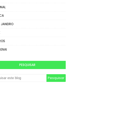
NAL
ICA
E JANEIRO
E
ROS
SENAI
PESQUISAR