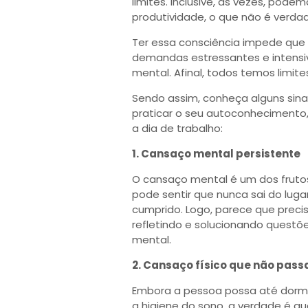
limites. Inclusive, às vezes, pod
produtividade, o que não é verda
Ter essa consciência impede que
demandas estressantes e intensiv
mental. Afinal, todos temos limi
Sendo assim, conheça alguns sin
praticar o seu autoconhecimento,
a dia de trabalho:
1. Cansaço mental persistente
O cansaço mental é um dos frutos
pode sentir que nunca sai do lug
cumprido. Logo, parece que preci
refletindo e solucionando questõe
mental.
2. Cansaço físico que não pass
Embora a pessoa possa até dormi
a higiene do sono, a verdade é q