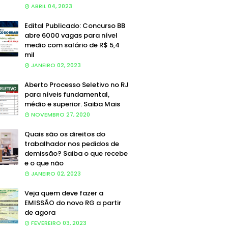
ABRIL 04, 2023
Edital Publicado: Concurso BB
abre 6000 vagas para nível
medio com salário de R$ 5,4
mil
JANEIRO 02, 2023
Aberto Processo Seletivo no RJ
para níveis fundamental,
médio e superior. Saiba Mais
NOVEMBRO 27, 2020
Quais são os direitos do
trabalhador nos pedidos de
demissão? Saiba o que recebe
e o que não
JANEIRO 02, 2023
Veja quem deve fazer a
EMISSÃO do novo RG a partir
de agora
FEVEREIRO 03, 2023