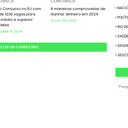
URSOS
CONCURSOS
NACIO
o Concurso no RJ com
8 maneiras comprovadas de
de 1230 vagas para
Ganhar dinheiro em 2024
POLÍT
 médio e superior.
JULY 20, 2024
 Mais
RIO D
BER 17, 2024
SAÚD
SEGU
STAR UM COMENTÁRIO
SESI/