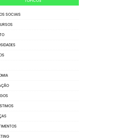
TÓPICOS
IOS SOCIAIS
URSOS
TO
SIDADES
OS
OMIA
AÇÃO
EGOS
STIMOS
ÇAS
TIMENTOS
ETING