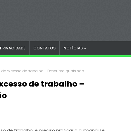
 PRIVACIDADE
CONTATOS
NOTÍCIAS
s de excesso de trabalho – Descubra quais são
excesso de trabalho –
ão
so de trabalho, é preciso praticar a autoanálise.