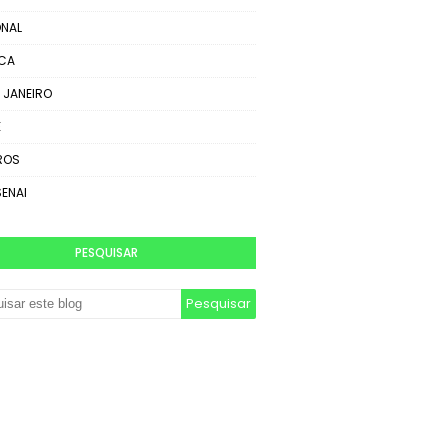
NAL
ICA
E JANEIRO
E
ROS
SENAI
PESQUISAR