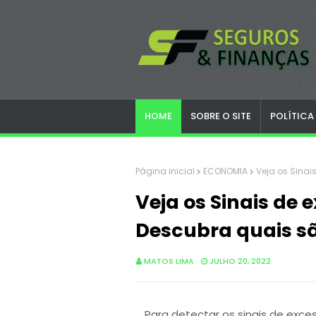
HOME
SOBRE O SITE
POLÍTICA
Página inicial
ECONOMIA
Veja os Sinai
Veja os Sinais de 
Descubra quais s
MATOS LIMA
JULHO 20, 2022
Para detectar os sinais de exces