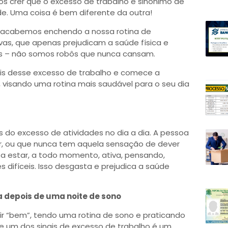
emos crer que o excesso de trabalho é sinônimo de
de. Uma coisa é bem diferente da outra!
 acabemos enchendo a nossa rotina de
as, que apenas prejudicam a saúde física e
tes – não somos robôs que nunca cansam.
ais desse excesso de trabalho e comece a
 visando uma rotina mais saudável para o seu dia
 do excesso de atividades no dia a dia. A pessoa
ar, ou que nunca tem aquela sensação de dever
sa estar, a todo momento, ativa, pensando,
s difíceis. Isso desgasta e prejudica a saúde
a depois de uma noite de sono
r “bem”, tendo uma rotina de sono e praticando
ue um dos sinais de excesso de trabalho é um