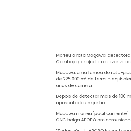
Morreu a rata Magawa, detectora
Camboja por ajudar a salvar vidas
Magawa, uma fêmea de rato-gigan
de 225.000 m² de terra, o equival
anos de carreira.
Depois de detectar mais de 100 mi
aposentada em junho.
Magawa morreu "pacificamente" no
ONG belga APOPO em comunicad
"Todos nós da APOPO lamentamo