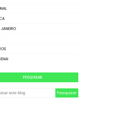
NAL
ICA
E JANEIRO
E
ROS
SENAI
PESQUISAR