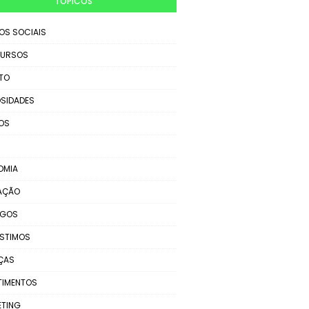
TÓPICOS
IOS SOCIAIS
URSOS
TO
SIDADES
OS
OMIA
AÇÃO
EGOS
STIMOS
ÇAS
TIMENTOS
ETING