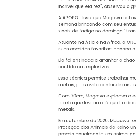
incrível que ela fez", observou o g
A APOPO disse que Magawa estava
semana brincando com seu entus
sinais de fadiga no domingo "tir
Atuante na Ásia e na África, a 
suas comidas favoritas: banana 
Ela foi ensinada a arranhar o chã
contido em explosivos.
Essa técnica permite trabalhar m
metais, pois evita confundir mina
Com 70cm, Magawa exploava o equ
tarefa que levaria até quatro d
metais.
Em setembro de 2020, Magawa re
Proteção dos Animais do Reino Uni
premia anualmente um animal por