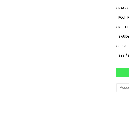
NACIO
POLÍT
RIO D
SAÚD
SEGU
SESI/