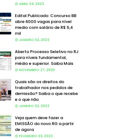
ABRIL 04, 2023
Edital Publicado: Concurso BB
abre 6000 vagas para nível
medio com salário de R$ 5,4
mil
JANEIRO 02, 2023
Aberto Processo Seletivo no RJ
para níveis fundamental,
médio e superior. Saiba Mais
NOVEMBRO 27, 2020
Quais são os direitos do
trabalhador nos pedidos de
demissão? Saiba o que recebe
e o que não
JANEIRO 02, 2023
Veja quem deve fazer a
EMISSÃO do novo RG a partir
de agora
FEVEREIRO 03, 2023