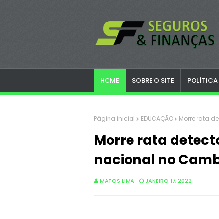
HOME
SOBRE O SITE
POLÍTICA
Página inicial
EDUCAÇÃO
Morre rata d
Morre rata detect
nacional no Camb
MATOS LIMA
JANEIRO 17, 2022