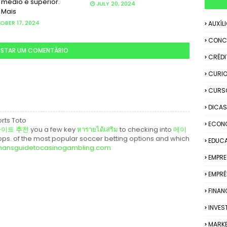
 médio e superior.
JULY 20, 2024
 Mais
BER 17, 2024
AUXÍL
CONC
STAR UM COMENTÁRIO
CRÉDI
CURIO
CURS
DICAS
orts Toto
ECON
사이트 추천
you a few key
หารายได้เสริม
to checking into
메이
ps. of the most popular soccer betting options and which
EDUC
ansguidetocasinogambling.com
EMPR
EMPRÉ
FINAN
INVES
MARK