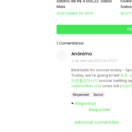
salário de R$ 4.055,22. Saiba
níveis
Mais
Saiba
DECEMBER 04, 2024
OCTO
PO
1 Comentários
Anônimo
2 de abril de 2022 às 07:07
Best bets for soccer today - Sp
Today, we're going to tell
토토 
피로출장마사지
soccer betting ap
casinosites.one
ones will
poorm
Responder
Excluir
Respostas
Responder
Adicionar comentário