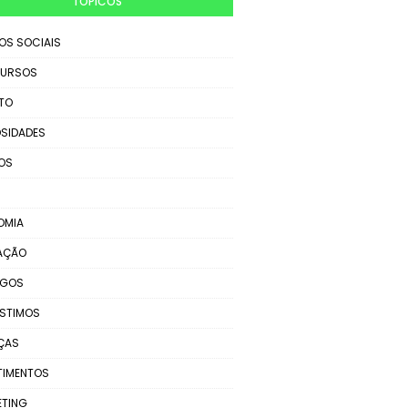
TÓPICOS
IOS SOCIAIS
URSOS
TO
SIDADES
OS
OMIA
AÇÃO
EGOS
STIMOS
ÇAS
TIMENTOS
ETING