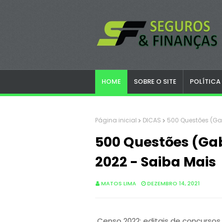
HOME
SOBRE O SITE
POLÍTICA
Página inicial
DICAS
500 Questões (Ga
500 Questões (Ga
2022 - Saiba Mais
MATOS LIMA
DEZEMBRO 14, 2021
Censo 2022: editais de concursos 