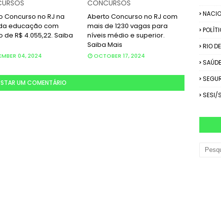
URSOS
CONCURSOS
NACIO
o Concurso no RJ na
Aberto Concurso no RJ com
 da educação com
mais de 1230 vagas para
POLÍT
o de R$ 4.055,22. Saiba
níveis médio e superior.
Saiba Mais
RIO D
MBER 04, 2024
OCTOBER 17, 2024
SAÚD
SEGU
STAR UM COMENTÁRIO
SESI/