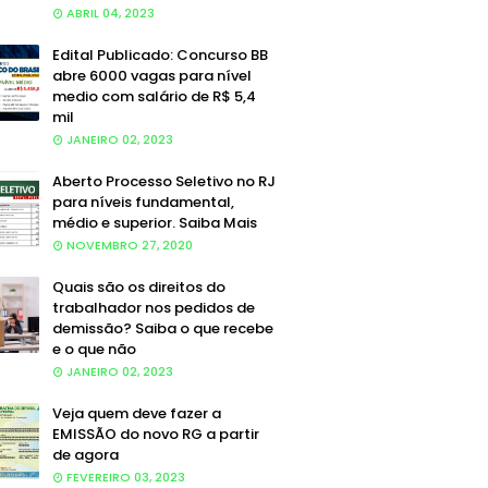
ABRIL 04, 2023
Edital Publicado: Concurso BB
abre 6000 vagas para nível
medio com salário de R$ 5,4
mil
JANEIRO 02, 2023
Aberto Processo Seletivo no RJ
para níveis fundamental,
médio e superior. Saiba Mais
NOVEMBRO 27, 2020
Quais são os direitos do
trabalhador nos pedidos de
demissão? Saiba o que recebe
e o que não
JANEIRO 02, 2023
Veja quem deve fazer a
EMISSÃO do novo RG a partir
de agora
FEVEREIRO 03, 2023