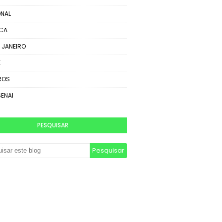
NAL
ICA
E JANEIRO
E
ROS
SENAI
PESQUISAR