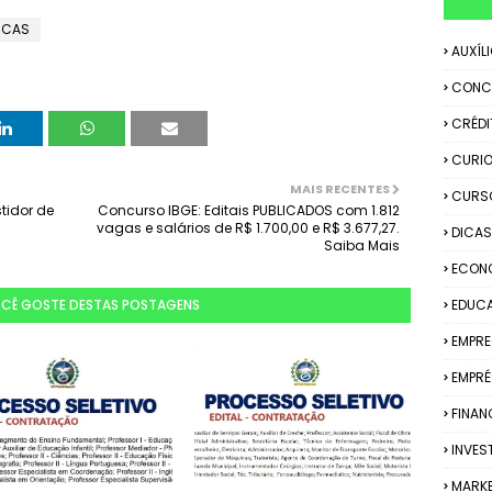
ICAS
AUXÍL
CONC
CRÉDI
CURIO
MAIS RECENTES
CURS
tidor de
Concurso IBGE: Editais PUBLICADOS com 1.812
vagas e salários de R$ 1.700,00 e R$ 3.677,27.
DICAS
Saiba Mais
ECON
OCÊ GOSTE DESTAS POSTAGENS
EDUC
EMPR
EMPRÉ
FINAN
INVES
MARK