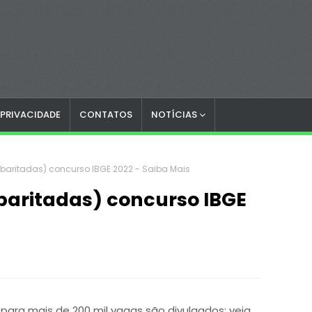
 PRIVACIDADE
CONTATOS
NOTÍCIAS
baritadas) concurso IBGE 2022 - Saiba Mais
baritadas) concurso IBGE
para mais de 200 mil vagas são divulgados; veja