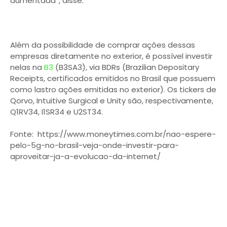
aumentada”, disse.
Além da possibilidade de comprar ações dessas
empresas diretamente no exterior, é possível investir
nelas na
B3
(B3SA3), via BDRs (Brazilian Depositary
Receipts, certificados emitidos no Brasil que possuem
como lastro ações emitidas no exterior). Os tickers de
Qorvo, Intuitive Surgical e Unity são, respectivamente,
Q1RV34, I1SR34 e U2ST34.
Fonte: https://www.moneytimes.com.br/nao-espere-
pelo-5g-no-brasil-veja-onde-investir-para-
aproveitar-ja-a-evolucao-da-internet/