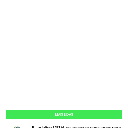
MAIS LIDAS
RJ publica EDITAL de concurso com vagas para