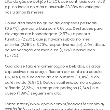
alta do gás de botijão (2,12%), que contribuiu com 0,03
p.p. no índice do mês e acumula 38,88% de variação
nos últimos 12 meses.
Houve alta ainda no grupo dei despesas pessoais
(0,57%), que contribuiu com 0,06 p.p. Destaques para
elevações em hospedagem (2,57%) e pacote
turístico (2,28%), que já haviam subido no mês
anterior (2,25% e 3,70%, respectivamente). Além disso,
houve variação em manicure (1,72%) e brinquedo
(2,77%).
Quando se fala em alimentação e bebidas, as altas
expressivas nos preços ficaram por conta da cebola
(16,34%), que havia caído em outubro (-1,31%), e do
café moído (6,87%). Outros subitens, como o açúcar
refinado (3,23%), o frango em pedaços (2,24%) e o
queijo (1,39%) seguem em alta.
Fonte: https://www.opovo.com.br/noticias/economia/
2021/12/10/combustiveis-energia-eletrica-e-veiculos-