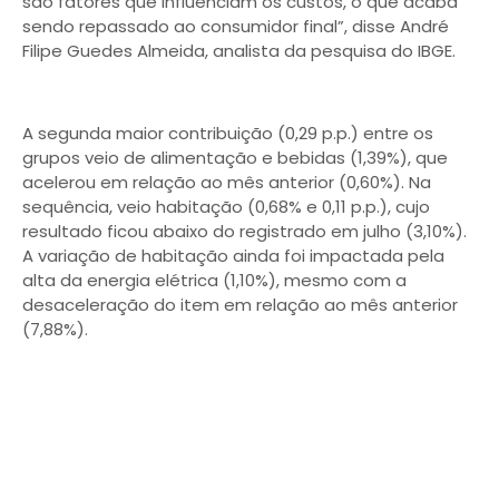
são fatores que influenciam os custos, o que acaba
sendo repassado ao consumidor final”, disse André
Filipe Guedes Almeida, analista da pesquisa do IBGE.
A segunda maior contribuição (0,29 p.p.) entre os
grupos veio de alimentação e bebidas (1,39%), que
acelerou em relação ao mês anterior (0,60%). Na
sequência, veio habitação (0,68% e 0,11 p.p.), cujo
resultado ficou abaixo do registrado em julho (3,10%).
A variação de habitação ainda foi impactada pela
alta da energia elétrica (1,10%), mesmo com a
desaceleração do item em relação ao mês anterior
(7,88%).