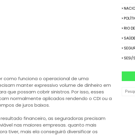
NACIO
POLÍT
RIO D
SAÚD
SEGU
SESI/
ber como funciona o operacional de uma
ecisam manter expressivo volume de dinheiro em
ra que possam cobrir sinistros. Por isso, esses
ficam normalmente aplicados rendendo o CDI ou a
empos de juros baixos.
m resultado financeiro, as seguradoras precisam
s viável nas maiores empresas. quanto mais
a tiver, mais ela conseguirá diversificar os