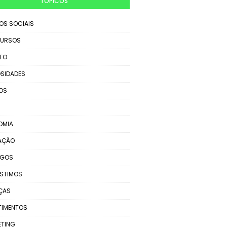
TÓPICOS
IOS SOCIAIS
URSOS
TO
SIDADES
OS
OMIA
AÇÃO
EGOS
STIMOS
ÇAS
TIMENTOS
ETING