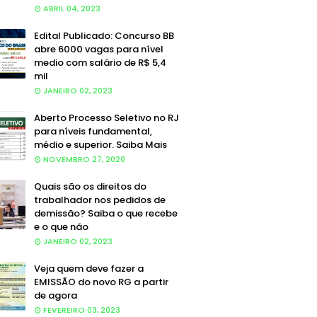
ABRIL 04, 2023
Edital Publicado: Concurso BB
abre 6000 vagas para nível
medio com salário de R$ 5,4
mil
JANEIRO 02, 2023
Aberto Processo Seletivo no RJ
para níveis fundamental,
médio e superior. Saiba Mais
NOVEMBRO 27, 2020
Quais são os direitos do
trabalhador nos pedidos de
demissão? Saiba o que recebe
e o que não
JANEIRO 02, 2023
Veja quem deve fazer a
EMISSÃO do novo RG a partir
de agora
FEVEREIRO 03, 2023