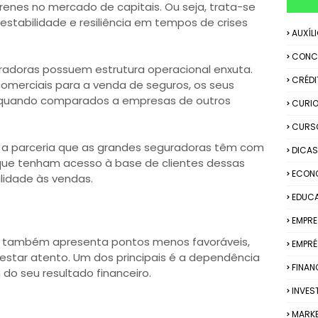
renes no mercado de capitais. Ou seja, trata-se
tabilidade e resiliência em tempos de crises
AUXÍL
CONC
radoras possuem estrutura operacional enxuta.
CRÉDI
 comerciais para a venda de seguros, os seus
 quando comparados a empresas de outros
CURIO
CURS
é a parceria que as grandes seguradoras têm com
DICAS
 que tenham acesso à base de clientes dessas
ECON
ilidade às vendas.
EDUC
EMPR
os também apresenta pontos menos favoráveis,
EMPRÉ
a estar atento. Um dos principais é a dependência
FINAN
do seu resultado financeiro.
INVES
MARK