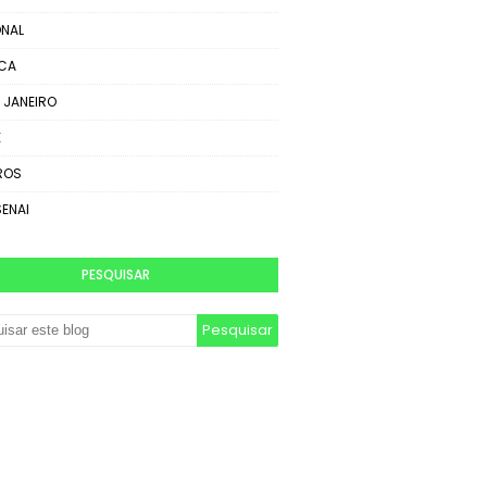
NAL
ICA
E JANEIRO
E
ROS
SENAI
PESQUISAR