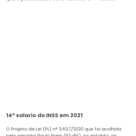
14º salario do INSS em 2021
O Projeto de Lei (PL) n° 3.657/2020 que foi acolhida
pelo senador Paulo Paim (PT-RS), no entanto, as