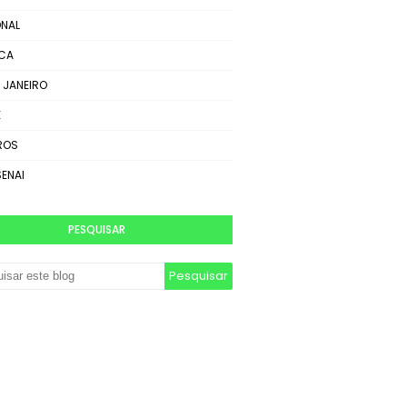
NAL
ICA
E JANEIRO
E
ROS
SENAI
PESQUISAR