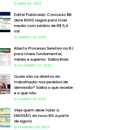
ABRIL 04, 2023
Edital Publicado: Concurso BB
abre 6000 vagas para nível
medio com salário de R$ 5,4
mil
JANEIRO 02, 2023
Aberto Processo Seletivo no RJ
para níveis fundamental,
médio e superior. Saiba Mais
NOVEMBRO 27, 2020
Quais são os direitos do
trabalhador nos pedidos de
demissão? Saiba o que recebe
e o que não
JANEIRO 02, 2023
Veja quem deve fazer a
EMISSÃO do novo RG a partir
de agora
FEVEREIRO 03, 2023