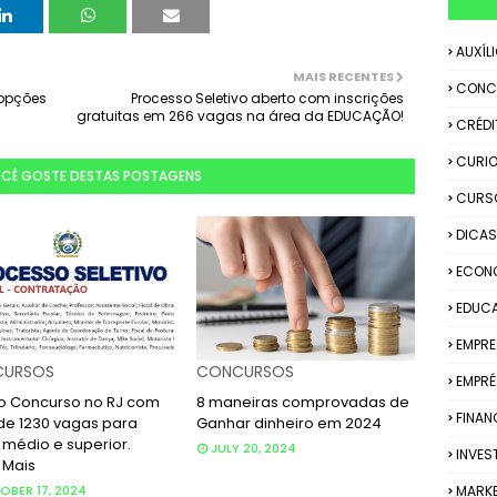
AUXÍL
MAIS RECENTES
CONC
 opções
Processo Seletivo aberto com inscrições
gratuitas em 266 vagas na área da EDUCAÇÃO!
CRÉDI
CURIO
OCÊ GOSTE DESTAS POSTAGENS
CURS
DICAS
ECON
EDUC
EMPR
URSOS
CONCURSOS
EMPRÉ
o Concurso no RJ com
8 maneiras comprovadas de
FINAN
de 1230 vagas para
Ganhar dinheiro em 2024
 médio e superior.
JULY 20, 2024
INVES
 Mais
BER 17, 2024
MARK