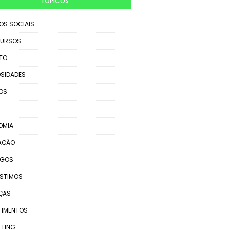
TÓPICOS
IOS SOCIAIS
URSOS
TO
SIDADES
OS
OMIA
AÇÃO
EGOS
STIMOS
ÇAS
TIMENTOS
ETING