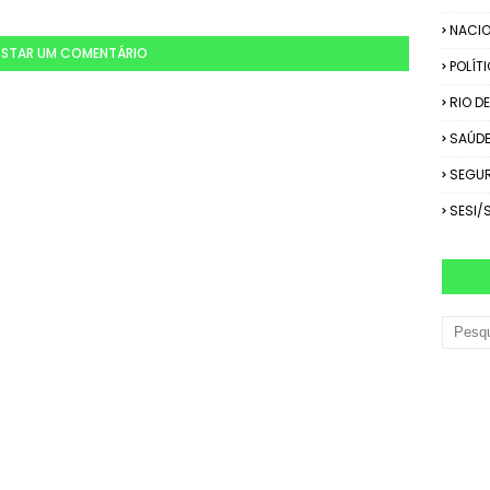
NACIO
STAR UM COMENTÁRIO
POLÍT
RIO D
SAÚD
SEGU
SESI/