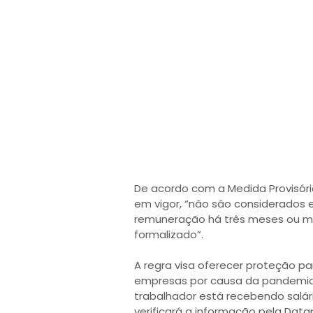
De acordo com a Medida Provisór
em vigor, “não são considerados
remuneração há três meses ou ma
formalizado”.
A regra visa oferecer proteção pa
empresas por causa da pandemia 
trabalhador está recebendo salári
verificará a informação pela Data