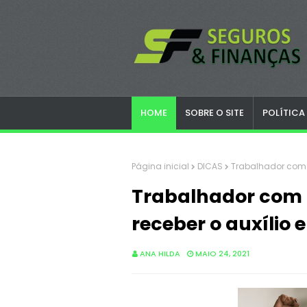
HOME
SOBRE O SITE
POLÍTICA
Página inicial
DICAS
Trabalhador com c
Trabalhador com 
receber o auxílio
ANA HILDA
MAIO 24, 2021