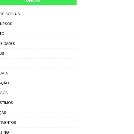
TÓPICOS
IOS SOCIAIS
URSOS
TO
SIDADES
OS
OMIA
AÇÃO
EGOS
STIMOS
ÇAS
TIMENTOS
ETING