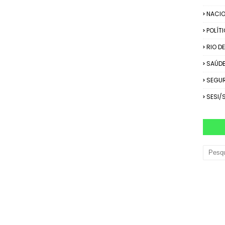
NACIO
POLÍT
RIO D
SAÚD
SEGU
SESI/