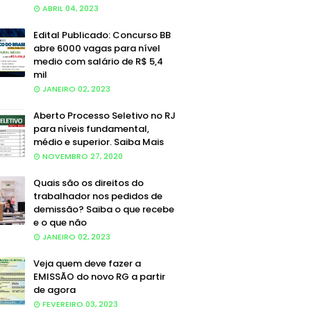
ABRIL 04, 2023
Edital Publicado: Concurso BB
abre 6000 vagas para nível
medio com salário de R$ 5,4
mil
JANEIRO 02, 2023
Aberto Processo Seletivo no RJ
para níveis fundamental,
médio e superior. Saiba Mais
NOVEMBRO 27, 2020
Quais são os direitos do
trabalhador nos pedidos de
demissão? Saiba o que recebe
e o que não
JANEIRO 02, 2023
Veja quem deve fazer a
EMISSÃO do novo RG a partir
de agora
FEVEREIRO 03, 2023