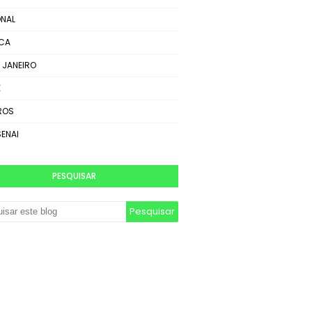
NAL
ICA
E JANEIRO
E
ROS
SENAI
PESQUISAR