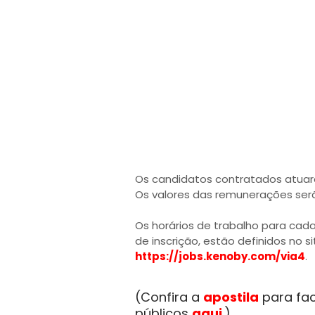
Os candidatos contratados atuarão
Os valores das remunerações ser
Os horários de trabalho para cad
de inscrição, estão definidos no s
https://jobs.kenoby.com/via4
.
(Confira a
apostila
para fac
públicos
aqui
.)