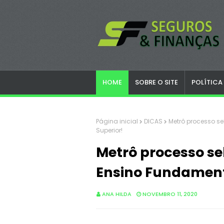
HOME
SOBRE O SITE
POLÍTICA
Página inicial
DICAS
Metrô processo se
Superior!
Metrô processo se
Ensino Fundamenta
ANA HILDA
NOVEMBRO 11, 2020