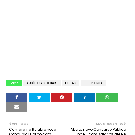
Tags
AUXÍLIOS SOCIAIS
DICAS
ECONOMIA
ANTIGOS
MAIS RECENTES
Câmara no RJ abre novo
Aberto novo Concurso Público
Concurso Público com
no RJ com salários até R$